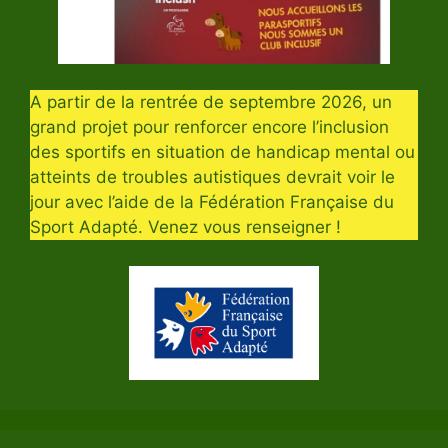
A partir de la rentrée de septembre 2026, un
grand projet pour renforcer encore l’inclusion
des sportifs en situation de handicap mental ou
atteints de troubles autistiques devrait voir le
jour avec l’aide de la Fédération Française du
Sport Adapté. Venez vous renseigner !