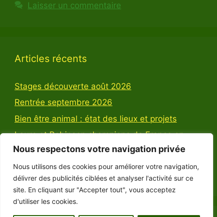
Laisser un commentaire
Articles récents
Stages découverte août 2026
Rentrée septembre 2026
Bien être animal : état des lieux et projets
Laure et Robinson champions de France en
Dressage Amateur 3 catégorie Jeunes !
Nous respectons votre navigation privée
Robinson et Laure dans l’Equipe de France de
Nous utilisons des cookies pour améliorer votre navigation,
Dressage Poney !
délivrer des publicités ciblées et analyser l'activité sur ce
site. En cliquant sur "Accepter tout", vous acceptez
d'utiliser les cookies.